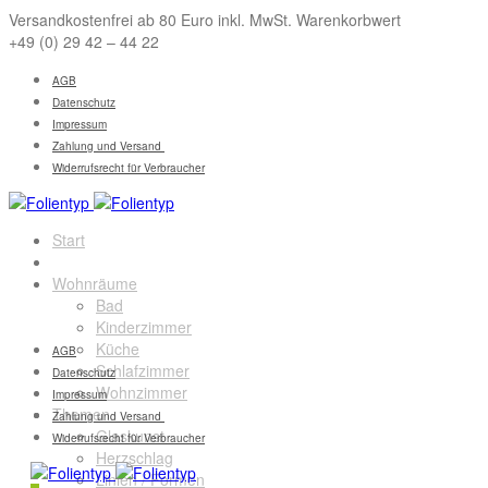
Versandkostenfrei ab 80 Euro inkl. MwSt. Warenkorbwert
+49 (0) 29 42 – 44 22
AGB
Datenschutz
Impressum
Zahlung und Versand
Widerrufsrecht für Verbraucher
Start
Sichtschutz
Wohnräume
Bad
Kinderzimmer
Küche
AGB
Schlafzimmer
Datenschutz
Wohnzimmer
Impressum
Themen
Zahlung und Versand
Glaskunst
Widerrufsrecht für Verbraucher
Herzschlag
Linien / Formen