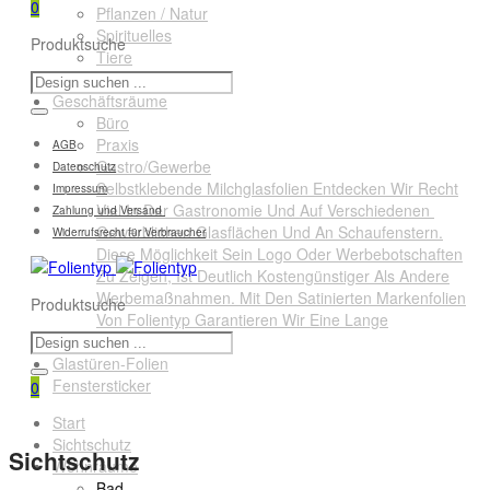
0
Pflanzen / Natur
Spirituelles
Produktsuche
Tiere
Querformate
Geschäftsräume
Büro
Praxis
AGB
Gastro/Gewerbe
Datenschutz
Selbstklebende Milchglasfolien Entdecken Wir Recht
Impressum
Viel In Der Gastronomie Und Auf Verschiedenen
Zahlung und Versand
Gewerblichen Glasflächen Und An Schaufenstern.
Widerrufsrecht für Verbraucher
Diese Möglichkeit Sein Logo Oder Werbebotschaften
Zu Zeigen, Ist Deutlich Kostengünstiger Als Andere
Werbemaßnahmen. Mit Den Satinierten Markenfolien
Produktsuche
Von Folientyp Garantieren Wir Eine Lange
Lebensdauer.
Glastüren-Folien
Fenstersticker
0
Start
Sichtschutz
Sichtschutz
Wohnräume
Bad