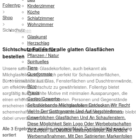
Folientyp
Kinderzimmer
>
Küche
Shop
Schlafzimmer
>
Wohnzimmer
Sichtschutz
Themen
Glaskunst
Herzschlag
Sichtschutz-Folien für alle glatten Glasflächen
Linien / Formen
Pflanzen / Natur
bestellen
Spirituelles
Tiere
Unsere satinierten Glasdekorfolien, auch bekannt als
Querformate
Milchglasfolien, eignen sich perfekt für Schaufensterflächen,
Geschäftsräume
Bürotrennwände aus Glas, Fensterflächen und Duschtrennwände,
Büro
um effektiven Sichtschutz zu gewährleisten. Folientyp bietet
Praxis
sorgfältig ausgewählte Motive mit minimalen Aussparungen, die
Gastro/Gewerbe
einen erhöhten Sichtschutz bieten. Personen und Gegenstände
Selbstklebende Milchglasfolien Entdecken Wir Recht
erscheinen hinter der satinierten Glasdekorfolie nur noch
Viel In Der Gastronomie Und Auf Verschiedenen
schemenhaft sichtbar. Die Tageslichtausleuchtung der Räume bleibt
Gewerblichen Glasflächen Und An Schaufenstern.
dabei unverändert.
Diese Möglichkeit Sein Logo Oder Werbebotschaften
Alle 3 Ergebnisse werden angezeigt
Nach Durchschnittsbewertung
Zu Zeigen, Ist Deutlich Kostengünstiger Als Andere
sortiert
Werbemaßnahmen. Mit Den Satinierten Markenfolien