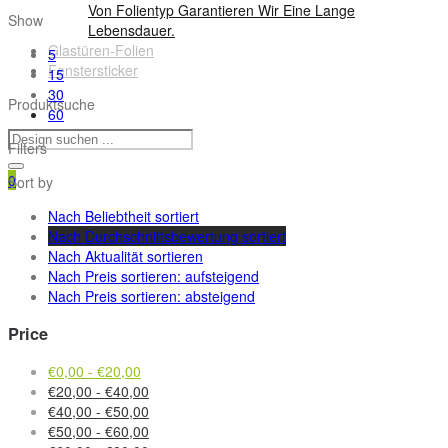
Von Folientyp Garantieren Wir Eine Lange
Show
Lebensdauer.
Glastüren-Folien
5
Fenstersticker
15
30
Produktsuche
60
Filters
0
Sort by
Nach Beliebtheit sortiert
Nach Durchschnittsbewertung sortiert
Nach Aktualität sortieren
Nach Preis sortieren: aufsteigend
Nach Preis sortieren: absteigend
Price
€
0,00
-
€
20,00
€
20,00
-
€
40,00
€
40,00
-
€
50,00
€
50,00
-
€
60,00