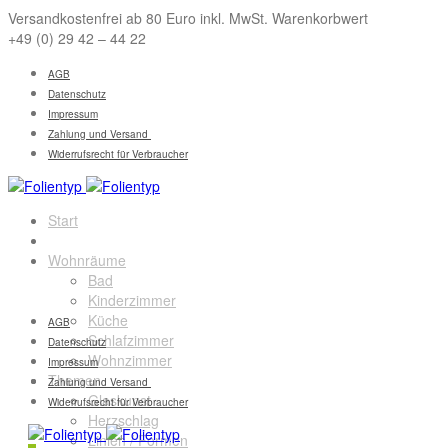
Versandkostenfrei ab 80 Euro inkl. MwSt. Warenkorbwert
+49 (0) 29 42 – 44 22
AGB
Datenschutz
Impressum
Zahlung und Versand
Widerrufsrecht für Verbraucher
Start
Sichtschutz
Wohnräume
Bad
Kinderzimmer
Küche
AGB
Schlafzimmer
Datenschutz
Wohnzimmer
Impressum
Themen
Zahlung und Versand
Glaskunst
Widerrufsrecht für Verbraucher
Herzschlag
Linien / Formen