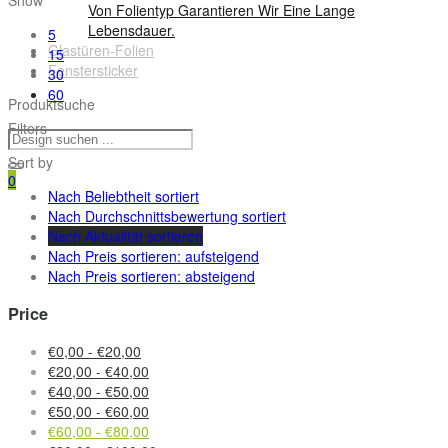
Von Folientyp Garantieren Wir Eine Lange
Lebensdauer.
5
Glastüren-Folien
15
Fenstersticker
30
60
Produktsuche
Filters
Sort by
0
Nach Beliebtheit sortiert
Nach Durchschnittsbewertung sortiert
Nach Aktualität sortieren
Nach Preis sortieren: aufsteigend
Nach Preis sortieren: absteigend
Price
€
0,00
-
€
20,00
€
20,00
-
€
40,00
€
40,00
-
€
50,00
€
50,00
-
€
60,00
€
60,00
-
€
80,00