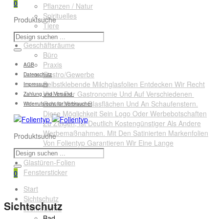
0
Pflanzen / Natur
Spirituelles
Produktsuche
Tiere
Querformate
Geschäftsräume
Büro
Praxis
AGB
Gastro/Gewerbe
Datenschutz
Selbstklebende Milchglasfolien Entdecken Wir Recht
Impressum
Viel In Der Gastronomie Und Auf Verschiedenen
Zahlung und Versand
Gewerblichen Glasflächen Und An Schaufenstern.
Widerrufsrecht für Verbraucher
Diese Möglichkeit Sein Logo Oder Werbebotschaften
Zu Zeigen, Ist Deutlich Kostengünstiger Als Andere
Werbemaßnahmen. Mit Den Satinierten Markenfolien
Produktsuche
Von Folientyp Garantieren Wir Eine Lange
Lebensdauer.
Glastüren-Folien
Fenstersticker
0
Start
Sichtschutz
Sichtschutz
Wohnräume
Bad