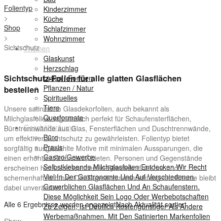
Folientyp
Kinderzimmer
>
Küche
Shop
Schlafzimmer
>
Wohnzimmer
Sichtschutz
Themen
Glaskunst
Herzschlag
Sichtschutz-Folien für alle glatten Glasflächen
Linien / Formen
Pflanzen / Natur
bestellen
Spirituelles
Tiere
Unsere satinierten Glasdekorfolien, auch bekannt als
Querformate
Milchglasfolien, eignen sich perfekt für Schaufensterflächen,
Geschäftsräume
Bürotrennwände aus Glas, Fensterflächen und Duschtrennwände,
Büro
um effektiven Sichtschutz zu gewährleisten. Folientyp bietet
Praxis
sorgfältig ausgewählte Motive mit minimalen Aussparungen, die
Gastro/Gewerbe
einen erhöhten Sichtschutz bieten. Personen und Gegenstände
Selbstklebende Milchglasfolien Entdecken Wir Recht
erscheinen hinter der satinierten Glasdekorfolie nur noch
Viel In Der Gastronomie Und Auf Verschiedenen
schemenhaft sichtbar. Die Tageslichtausleuchtung der Räume bleibt
Gewerblichen Glasflächen Und An Schaufenstern.
dabei unverändert.
Diese Möglichkeit Sein Logo Oder Werbebotschaften
Alle 6 Ergebnisse werden angezeigt
Nach Aktualität sortiert
Zu Zeigen, Ist Deutlich Kostengünstiger Als Andere
Werbemaßnahmen. Mit Den Satinierten Markenfolien
Show