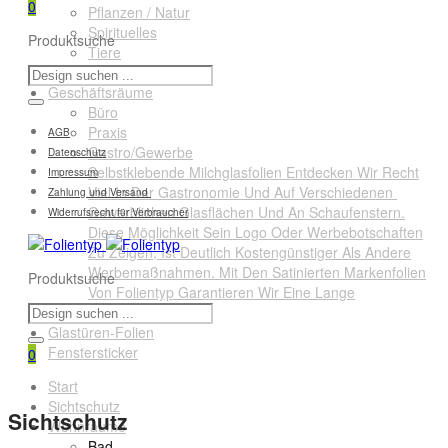
0
Pflanzen / Natur
Spirituelles
Produktsuche
Tiere
Querformate
Geschäftsräume
Büro
Praxis
AGB
Gastro/Gewerbe
Datenschutz
Selbstklebende Milchglasfolien Entdecken Wir Recht
Impressum
Viel In Der Gastronomie Und Auf Verschiedenen
Zahlung und Versand
Gewerblichen Glasflächen Und An Schaufenstern.
Widerrufsrecht für Verbraucher
Diese Möglichkeit Sein Logo Oder Werbebotschaften
Zu Zeigen, Ist Deutlich Kostengünstiger Als Andere
Werbemaßnahmen. Mit Den Satinierten Markenfolien
Produktsuche
Von Folientyp Garantieren Wir Eine Lange
Lebensdauer.
Glastüren-Folien
Fenstersticker
0
Start
Sichtschutz
Sichtschutz
Wohnräume
Bad