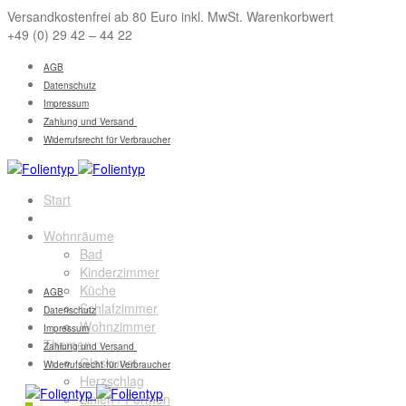
Versandkostenfrei ab 80 Euro inkl. MwSt. Warenkorbwert
+49 (0) 29 42 – 44 22
AGB
Datenschutz
Impressum
Zahlung und Versand
Widerrufsrecht für Verbraucher
Start
Sichtschutz
Wohnräume
Bad
Kinderzimmer
Küche
AGB
Schlafzimmer
Datenschutz
Wohnzimmer
Impressum
Themen
Zahlung und Versand
Glaskunst
Widerrufsrecht für Verbraucher
Herzschlag
Linien / Formen