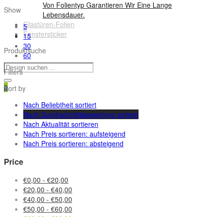
Von Folientyp Garantieren Wir Eine Lange
Show
Lebensdauer.
Glastüren-Folien
5
Fenstersticker
15
30
Produktsuche
60
Filters
0
Sort by
Nach Beliebtheit sortiert
Nach Durchschnittsbewertung sortiert
Nach Aktualität sortieren
Nach Preis sortieren: aufsteigend
Nach Preis sortieren: absteigend
Price
€
0,00
-
€
20,00
€
20,00
-
€
40,00
€
40,00
-
€
50,00
€
50,00
-
€
60,00