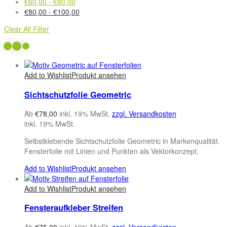
€
60,00
-
€
80,00
€
80,00
-
€
100,00
Clear All Filter
Add to Wishlist
Produkt ansehen
Sichtschutzfolie Geometric
Ab
€
78,00
inkl. 19% MwSt.
zzgl. Versandkosten
inkl. 19% MwSt.
Selbstklebende Sichtschutzfolie Geometric in Markenqualität.
Fensterfolie mit Linien und Punkten als Vektorkonzept.
Add to Wishlist
Produkt ansehen
Add to Wishlist
Produkt ansehen
Fensteraufkleber Streifen
Ab
€
75,00
inkl. 19% MwSt.
zzgl. Versandkosten