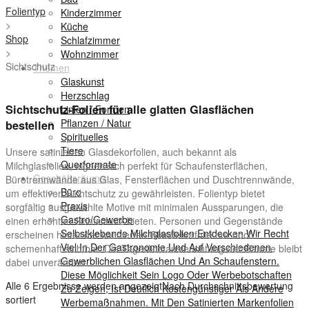
Folientyp
Kinderzimmer
>
Küche
Shop
Schlafzimmer
>
Wohnzimmer
Sichtschutz
Themen
Glaskunst
Herzschlag
Sichtschutz-Folien für alle glatten Glasflächen
Linien / Formen
Pflanzen / Natur
bestellen
Spirituelles
Tiere
Unsere satinierten Glasdekorfolien, auch bekannt als
Querformate
Milchglasfolien, eignen sich perfekt für Schaufensterflächen,
Geschäftsräume
Bürotrennwände aus Glas, Fensterflächen und Duschtrennwände,
Büro
um effektiven Sichtschutz zu gewährleisten. Folientyp bietet
Praxis
sorgfältig ausgewählte Motive mit minimalen Aussparungen, die
Gastro/Gewerbe
einen erhöhten Sichtschutz bieten. Personen und Gegenstände
Selbstklebende Milchglasfolien Entdecken Wir Recht
erscheinen hinter der satinierten Glasdekorfolie nur noch
Viel In Der Gastronomie Und Auf Verschiedenen
schemenhaft sichtbar. Die Tageslichtausleuchtung der Räume bleibt
Gewerblichen Glasflächen Und An Schaufenstern.
dabei unverändert.
Diese Möglichkeit Sein Logo Oder Werbebotschaften
Alle 6 Ergebnisse werden angezeigt
Nach Durchschnittsbewertung
Zu Zeigen, Ist Deutlich Kostengünstiger Als Andere
sortiert
Werbemaßnahmen. Mit Den Satinierten Markenfolien