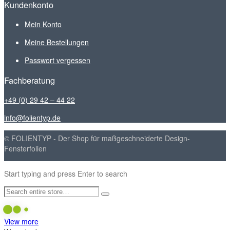
Kundenkonto
Mein Konto
Meine Bestellungen
Passwort vergessen
Fachberatung
+49 (0) 29 42 – 44 22
info@folientyp.de
© FOLIENTYP - Der Shop für maßgeschneiderte Design-
Fensterfolien
Start typing and press Enter to search
View more