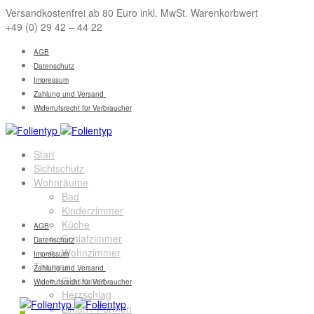
Versandkostenfrei ab 80 Euro inkl. MwSt. Warenkorbwert
+49 (0) 29 42 – 44 22
AGB
Datenschutz
Impressum
Zahlung und Versand
Widerrufsrecht für Verbraucher
Start
Sichtschutz
Wohnräume
Bad
Kinderzimmer
Küche
AGB
Schlafzimmer
Datenschutz
Wohnzimmer
Impressum
Themen
Zahlung und Versand
Glaskunst
Widerrufsrecht für Verbraucher
Herzschlag
Linien / Formen