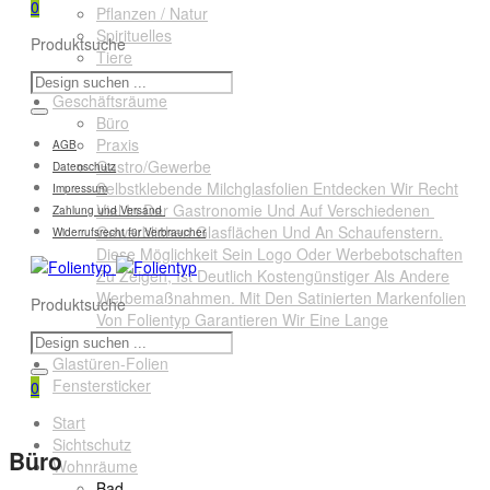
0
Pflanzen / Natur
Spirituelles
Produktsuche
Tiere
Querformate
Geschäftsräume
Büro
Praxis
AGB
Gastro/Gewerbe
Datenschutz
Selbstklebende Milchglasfolien Entdecken Wir Recht
Impressum
Viel In Der Gastronomie Und Auf Verschiedenen
Zahlung und Versand
Gewerblichen Glasflächen Und An Schaufenstern.
Widerrufsrecht für Verbraucher
Diese Möglichkeit Sein Logo Oder Werbebotschaften
Zu Zeigen, Ist Deutlich Kostengünstiger Als Andere
Werbemaßnahmen. Mit Den Satinierten Markenfolien
Produktsuche
Von Folientyp Garantieren Wir Eine Lange
Lebensdauer.
Glastüren-Folien
Fenstersticker
0
Start
Sichtschutz
Büro
Wohnräume
Bad