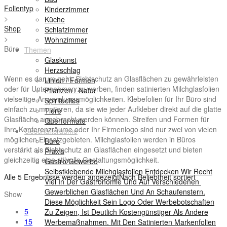
Folientyp
Kinderzimmer
>
Küche
Shop
Schlafzimmer
>
Wohnzimmer
Büro
Themen
Glaskunst
Herzschlag
Wenn es darum geht, Sichtschutz an Glasflächen zu gewährleisten
Linien / Formen
oder für Unternehmen zu werben, finden satinierten Milchglasfolien
Pflanzen / Natur
vielseitige Anwendungsmöglichkeiten. Klebefolien für Ihr Büro sind
Spirituelles
einfach zu montieren, da sie wie jeder Aufkleber direkt auf die glatte
Tiere
Glasfläche angebracht werden können. Streifen und Formen für
Querformate
Ihre Konferenzräume oder Ihr Firmenlogo sind nur zwei von vielen
Geschäftsräume
möglichen Einsatzgebieten. Milchglasfolien werden in Büros
Büro
verstärkt als Sichtschutz an Glasflächen eingesetzt und bieten
Praxis
gleichzeitig eine stilvolle Gestaltungsmöglichkeit.
Gastro/Gewerbe
Selbstklebende Milchglasfolien Entdecken Wir Recht
Alle 5 Ergebnisse werden angezeigt
Nach Beliebtheit sortiert
Viel In Der Gastronomie Und Auf Verschiedenen
Gewerblichen Glasflächen Und An Schaufenstern.
Show
Diese Möglichkeit Sein Logo Oder Werbebotschaften
5
Zu Zeigen, Ist Deutlich Kostengünstiger Als Andere
15
Werbemaßnahmen. Mit Den Satinierten Markenfolien