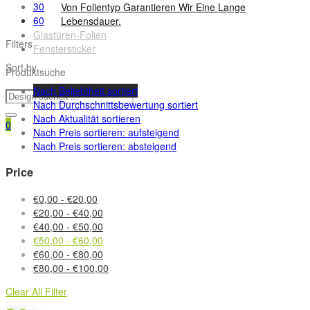
30
Von Folientyp Garantieren Wir Eine Lange
60
Lebensdauer.
Glastüren-Folien
Filters
Fenstersticker
Sort by
Produktsuche
Nach Beliebtheit sortiert
Nach Durchschnittsbewertung sortiert
Nach Aktualität sortieren
0
Nach Preis sortieren: aufsteigend
Nach Preis sortieren: absteigend
Price
€
0,00
-
€
20,00
€
20,00
-
€
40,00
€
40,00
-
€
50,00
€
50,00
-
€
60,00
€
60,00
-
€
80,00
€
80,00
-
€
100,00
Clear All Filter