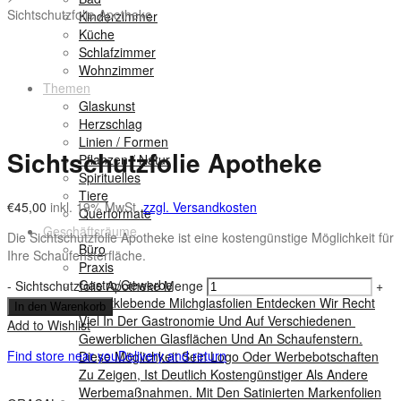
Sichtschutzfolie Apotheke
Kinderzimmer
Küche
Schlafzimmer
Wohnzimmer
Themen
Glaskunst
Herzschlag
Linien / Formen
Sichtschutzfolie Apotheke
Pflanzen / Natur
Spirituelles
Tiere
€
45,00
inkl. 19% MwSt.
zzgl. Versandkosten
Querformate
Geschäftsräume
Die Sichtschutzfolie Apotheke ist eine kostengünstige Möglichkeit für
Büro
Ihre Schaufensterfläche.
Praxis
Gastro/Gewerbe
-
Sichtschutzfolie Apotheke Menge
+
Selbstklebende Milchglasfolien Entdecken Wir Recht
In den Warenkorb
Viel In Der Gastronomie Und Auf Verschiedenen
Add to Wishlist
Gewerblichen Glasflächen Und An Schaufenstern.
Find store near you
Delivery and return
Diese Möglichkeit Sein Logo Oder Werbebotschaften
Zu Zeigen, Ist Deutlich Kostengünstiger Als Andere
Werbemaßnahmen. Mit Den Satinierten Markenfolien