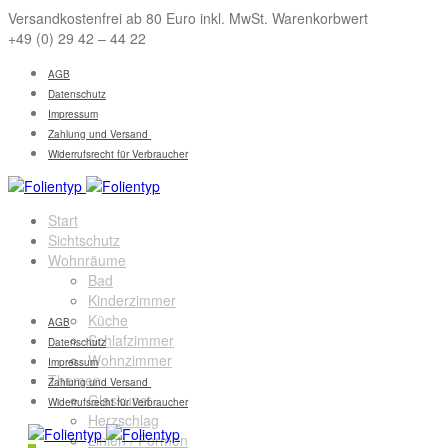
Versandkostenfrei ab 80 Euro inkl. MwSt. Warenkorbwert
+49 (0) 29 42 – 44 22
AGB
Datenschutz
Impressum
Zahlung und Versand
Widerrufsrecht für Verbraucher
Start
Sichtschutz
Wohnräume
Bad
Kinderzimmer
Küche
AGB
Schlafzimmer
Datenschutz
Wohnzimmer
Impressum
Themen
Zahlung und Versand
Glaskunst
Widerrufsrecht für Verbraucher
Herzschlag
Linien / Formen