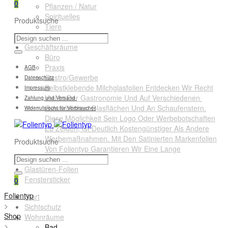
0
Pflanzen / Natur
Spirituelles
Produktsuche
Tiere
Querformate
Geschäftsräume
Büro
Praxis
AGB
Gastro/Gewerbe
Datenschutz
Selbstklebende Milchglasfolien Entdecken Wir Recht
Impressum
Viel In Der Gastronomie Und Auf Verschiedenen
Zahlung und Versand
Gewerblichen Glasflächen Und An Schaufenstern.
Widerrufsrecht für Verbraucher
Diese Möglichkeit Sein Logo Oder Werbebotschaften
Zu Zeigen, Ist Deutlich Kostengünstiger Als Andere
Werbemaßnahmen. Mit Den Satinierten Markenfolien
Produktsuche
Von Folientyp Garantieren Wir Eine Lange
Lebensdauer.
Glastüren-Folien
Fenstersticker
0
Folientyp
Start
>
Sichtschutz
Shop
Wohnräume
>
Bad