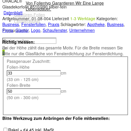
ORACAL®
Von Folientyp Garantieren Wir Eine Lange
Glasdekorfolie 8510/090 silber-fein
Lebensdauer.
Datenblatt
Glastüren-Folien
Artikelnummer:
01-08-004
Lieferzeit
1-3 Werktage
Kategorien:
Fenstersticker
Business
,
Fensterfolien
,
Praxis
Schlagwörter:
Apotheke
,
Business
,
Firma
,
Glastür
,
Logo
,
Schaufenster
,
Unternehmen
Produktsuche
Richtig messen:
Bei der Höhe zählt das gesamte Motiv. Für die Breite messen Sie
0
bitte nur die Glasfläche von Fensterdichtung zur Fensterdichtung.
Passgenauer Zuschnitt:
Folien-Höhe
cm
(33 cm - 125 cm)
Folien-Breite
cm
(50 cm - 300 cm)
Bitte Werkzeug zum Anbringen der Folie mitbestellen:
Rakel + €4,45 inkl. MwSt