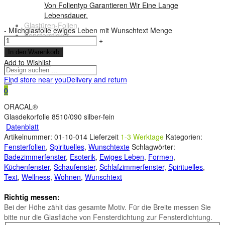
Von Folientyp Garantieren Wir Eine Lange
Lebensdauer.
Glastüren-Folien
-
Milchglasfolie ewiges Leben mit Wunschtext Menge
Fenstersticker
+
Produktsuche
In den Warenkorb
Add to Wishlist
Find store near you
Delivery and return
0
ORACAL®
Glasdekorfolie 8510/090 silber-fein
Datenblatt
Artikelnummer:
01-10-014
Lieferzeit
1-3 Werktage
Kategorien:
Fensterfolien
,
Spirituelles
,
Wunschtexte
Schlagwörter:
Badezimmerfenster
,
Esoterik
,
Ewiges Leben
,
Formen
,
Küchenfenster
,
Schaufenster
,
Schlafzimmerfenster
,
Spirituelles
,
Text
,
Wellness
,
Wohnen
,
Wunschtext
Richtig messen:
Bei der Höhe zählt das gesamte Motiv. Für die Breite messen Sie
bitte nur die Glasfläche von Fensterdichtung zur Fensterdichtung.