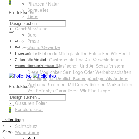
0
Pflanzen / Natur
Spirituelles
Produktsuche
Tiere
Querformate
Geschäftsräume
Büro
Praxis
AGB
Gastro/Gewerbe
Datenschutz
Selbstklebende Milchglasfolien Entdecken Wir Recht
Impressum
Viel In Der Gastronomie Und Auf Verschiedenen
Zahlung und Versand
Gewerblichen Glasflächen Und An Schaufenstern.
Widerrufsrecht für Verbraucher
Diese Möglichkeit Sein Logo Oder Werbebotschaften
Zu Zeigen, Ist Deutlich Kostengünstiger Als Andere
Werbemaßnahmen. Mit Den Satinierten Markenfolien
Produktsuche
Von Folientyp Garantieren Wir Eine Lange
Lebensdauer.
Glastüren-Folien
Fenstersticker
0
Folientyp
Start
>
Sichtschutz
Shop
Wohnräume
>
Bad