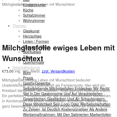
Milchglasfolie ewiges Leben mit Wunschtext
Kinderzimmer
Küche
Schlafzimmer
Wohnzimmer
Themen
Glaskunst
Herzschlag
Linien / Formen
Milchglasfolie ewiges Leben mit
Pflanzen / Natur
Spirituelles
Wunschtext
Tiere
Querformate
Geschäftsräume
€
73,00
inkl. 19% MwSt.
zzgl. Versandkosten
Büro
Praxis
Milchglasfolie ewiges Leben mit Wunschtext bedeutet
Gastro/Gewerbe
Unsterblichkeit und Lebenskraft als Fenstermotiv. Hier wird ein
Selbstklebende Milchglasfolien Entdecken Wir Recht
Kreislauf dargestellt, der motiviert, Kraft gibt und Hoffnung macht.
Viel In Der Gastronomie Und Auf Verschiedenen
Ein perfektes Fenstermotiv für alle positiv eingestellten Menschen.
Gewerblichen Glasflächen Und An Schaufenstern.
In Kombination mit einem individuellen Schriftzug, haben Sie ein
Diese Möglichkeit Sein Logo Oder Werbebotschaften
ganz besonderes und individuelles Folien-Motiv an Ihrem Fenster.
Zu Zeigen, Ist Deutlich Kostengünstiger Als Andere
Werbemaßnahmen. Mit Den Satinierten Markenfolien