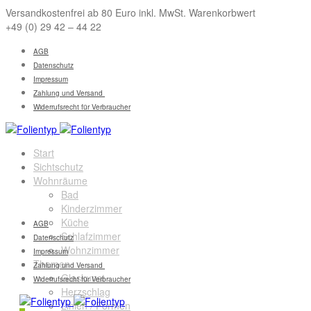
Versandkostenfrei ab 80 Euro inkl. MwSt. Warenkorbwert
+49 (0) 29 42 – 44 22
AGB
Datenschutz
Impressum
Zahlung und Versand
Widerrufsrecht für Verbraucher
Start
Sichtschutz
Wohnräume
Bad
Kinderzimmer
Küche
AGB
Schlafzimmer
Datenschutz
Wohnzimmer
Impressum
Themen
Zahlung und Versand
Glaskunst
Widerrufsrecht für Verbraucher
Herzschlag
Linien / Formen