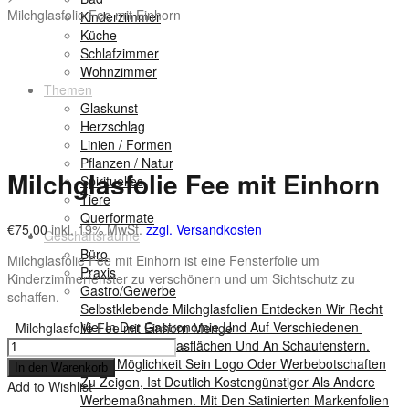
Milchglasfolie Fee mit Einhorn
Kinderzimmer
Küche
Schlafzimmer
Wohnzimmer
Themen
Glaskunst
Herzschlag
Linien / Formen
Pflanzen / Natur
Milchglasfolie Fee mit Einhorn
Spirituelles
Tiere
Querformate
€
75,00
inkl. 19% MwSt.
zzgl. Versandkosten
Geschäftsräume
Büro
Milchglasfolie Fee mit Einhorn ist eine Fensterfolie um
Praxis
Kinderzimmerfenster zu verschönern und um Sichtschutz zu
Gastro/Gewerbe
schaffen.
Selbstklebende Milchglasfolien Entdecken Wir Recht
Viel In Der Gastronomie Und Auf Verschiedenen
-
Milchglasfolie Fee mit Einhorn Menge
Gewerblichen Glasflächen Und An Schaufenstern.
+
Diese Möglichkeit Sein Logo Oder Werbebotschaften
In den Warenkorb
Zu Zeigen, Ist Deutlich Kostengünstiger Als Andere
Add to Wishlist
Werbemaßnahmen. Mit Den Satinierten Markenfolien