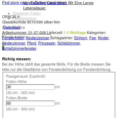
Find store near you
Delivery and return
Von Folientyp Garantieren Wir Eine Lange
Lebensdauer.
Glastüren-Folien
ORACAL®
Fenstersticker
Glasdekorfolie 8510/090 silber-fein
Datenblatt
Produktsuche
Artikelnummer:
01-07-008
Lieferzeit
1-3 Werktage
Kategorien:
Fensterfolien
,
Kinderzimmer
Schlagwörter:
Einhorn
,
Fee
,
Kinder
,
Kinderzimmer
,
Pferd
,
Prinzessin
,
Schlafzimmer
,
0
Schlafzimmerfenster
Richtig messen:
Bei der Höhe zählt das gesamte Motiv. Für die Breite messen Sie
bitte nur die Glasfläche von Fensterdichtung zur Fensterdichtung.
Passgenauer Zuschnitt:
Folien-Höhe
cm
(30 cm - 300 cm)
Folien-Breite
cm
(60 cm - 300 cm)