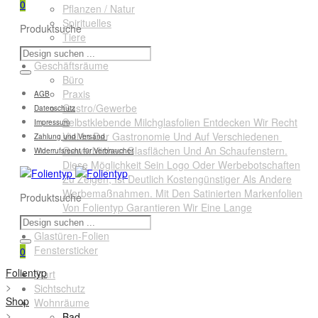
0
Pflanzen / Natur
Spirituelles
Produktsuche
Tiere
Querformate
Geschäftsräume
Büro
Praxis
AGB
Gastro/Gewerbe
Datenschutz
Selbstklebende Milchglasfolien Entdecken Wir Recht
Impressum
Viel In Der Gastronomie Und Auf Verschiedenen
Zahlung und Versand
Gewerblichen Glasflächen Und An Schaufenstern.
Widerrufsrecht für Verbraucher
Diese Möglichkeit Sein Logo Oder Werbebotschaften
Zu Zeigen, Ist Deutlich Kostengünstiger Als Andere
Werbemaßnahmen. Mit Den Satinierten Markenfolien
Produktsuche
Von Folientyp Garantieren Wir Eine Lange
Lebensdauer.
Glastüren-Folien
Fenstersticker
0
Folientyp
Start
>
Sichtschutz
Shop
Wohnräume
>
Bad