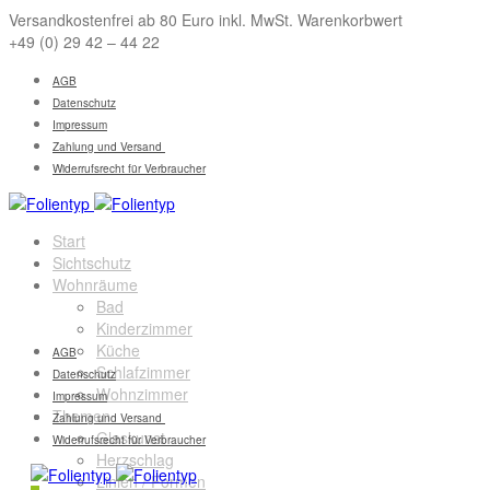
Versandkostenfrei ab 80 Euro inkl. MwSt. Warenkorbwert
+49 (0) 29 42 – 44 22
AGB
Datenschutz
Impressum
Zahlung und Versand
Widerrufsrecht für Verbraucher
Start
Sichtschutz
Wohnräume
Bad
Kinderzimmer
Küche
AGB
Schlafzimmer
Datenschutz
Wohnzimmer
Impressum
Themen
Zahlung und Versand
Glaskunst
Widerrufsrecht für Verbraucher
Herzschlag
Linien / Formen