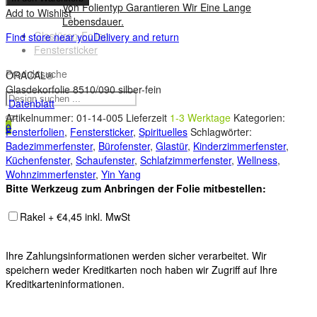
Von Folientyp Garantieren Wir Eine Lange
Add to Wishlist
Lebensdauer.
Glastüren-Folien
Find store near you
Delivery and return
Fenstersticker
Produktsuche
ORACAL®
Glasdekorfolie 8510/090 silber-fein
Datenblatt
Artikelnummer:
01-14-005
Lieferzeit
1-3 Werktage
Kategorien:
0
Fensterfolien
,
Fenstersticker
,
Spirituelles
Schlagwörter:
Badezimmerfenster
,
Bürofenster
,
Glastür
,
Kinderzimmerfenster
,
Küchenfenster
,
Schaufenster
,
Schlafzimmerfenster
,
Wellness
,
Wohnzimmerfenster
,
Yin Yang
Bitte Werkzeug zum Anbringen der Folie mitbestellen:
Rakel + €4,45 inkl. MwSt
Ihre Zahlungsinformationen werden sicher verarbeitet. Wir
speichern weder Kreditkarten noch haben wir Zugriff auf Ihre
Kreditkarteninformationen.