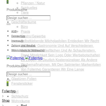
0
Pflanzen / Natur
Spirituelles
Produktsuche
Tiere
Querformate
Geschäftsräume
Büro
Praxis
AGB
Gastro/Gewerbe
Datenschutz
Selbstklebende Milchglasfolien Entdecken Wir Recht
Impressum
Viel In Der Gastronomie Und Auf Verschiedenen
Zahlung und Versand
Gewerblichen Glasflächen Und An Schaufenstern.
Widerrufsrecht für Verbraucher
Diese Möglichkeit Sein Logo Oder Werbebotschaften
Zu Zeigen, Ist Deutlich Kostengünstiger Als Andere
Werbemaßnahmen. Mit Den Satinierten Markenfolien
Produktsuche
Von Folientyp Garantieren Wir Eine Lange
Lebensdauer.
Glastüren-Folien
Fenstersticker
0
Folientyp
Start
>
Sichtschutz
Shop
Wohnräume
>
Bad