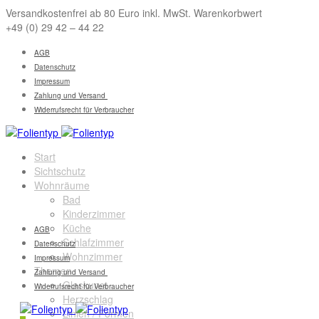
Versandkostenfrei ab 80 Euro inkl. MwSt. Warenkorbwert
+49 (0) 29 42 – 44 22
AGB
Datenschutz
Impressum
Zahlung und Versand
Widerrufsrecht für Verbraucher
Start
Sichtschutz
Wohnräume
Bad
Kinderzimmer
Küche
AGB
Schlafzimmer
Datenschutz
Wohnzimmer
Impressum
Themen
Zahlung und Versand
Glaskunst
Widerrufsrecht für Verbraucher
Herzschlag
Linien / Formen