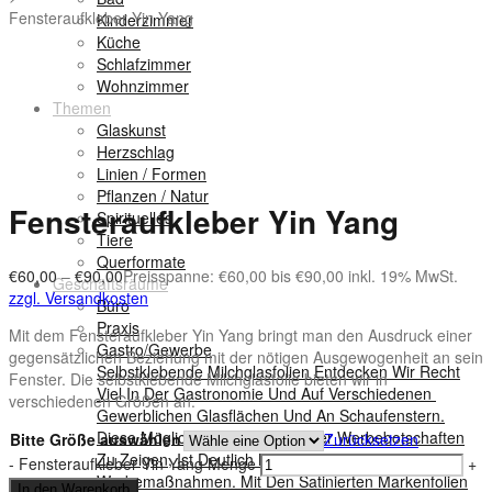
Fensteraufkleber Yin Yang
Kinderzimmer
Küche
Schlafzimmer
Wohnzimmer
Themen
Glaskunst
Herzschlag
Linien / Formen
Pflanzen / Natur
Fensteraufkleber Yin Yang
Spirituelles
Tiere
Querformate
€
60,00
–
€
90,00
Preisspanne: €60,00 bis €90,00
inkl. 19% MwSt.
Geschäftsräume
zzgl. Versandkosten
Büro
Praxis
Mit dem Fensteraufkleber Yin Yang bringt man den Ausdruck einer
Gastro/Gewerbe
gegensätzlichen Beziehung mit der nötigen Ausgewogenheit an sein
Selbstklebende Milchglasfolien Entdecken Wir Recht
Fenster. Die selbstklebende Milchglasfolie bieten wir in
Viel In Der Gastronomie Und Auf Verschiedenen
verschiedenen Größen an.
Gewerblichen Glasflächen Und An Schaufenstern.
Diese Möglichkeit Sein Logo Oder Werbebotschaften
Bitte Größe auswählen
Zurücksetzen
Zu Zeigen, Ist Deutlich Kostengünstiger Als Andere
-
Fensteraufkleber Yin Yang Menge
+
Werbemaßnahmen. Mit Den Satinierten Markenfolien
In den Warenkorb