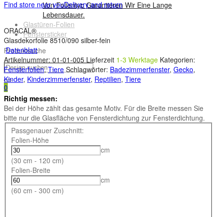
Find store near you
Delivery and return
Von Folientyp Garantieren Wir Eine Lange
Lebensdauer.
Glastüren-Folien
ORACAL®
Fenstersticker
Glasdekorfolie 8510/090 silber-fein
Datenblatt
Produktsuche
Artikelnummer:
01-01-005
Lieferzeit
1-3 Werktage
Kategorien:
Fensterfolien
,
Tiere
Schlagwörter:
Badezimmerfenster
,
Gecko
,
Kinder
,
Kinderzimmerfenster
,
Reptilien
,
Tiere
0
Richtig messen:
Bei der Höhe zählt das gesamte Motiv. Für die Breite messen Sie
bitte nur die Glasfläche von Fensterdichtung zur Fensterdichtung.
Passgenauer Zuschnitt:
Folien-Höhe
cm
(30 cm - 120 cm)
Folien-Breite
cm
(60 cm - 300 cm)