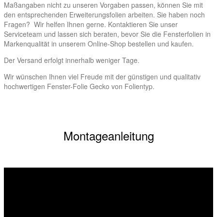
Maßangaben nicht zu unseren Vorgaben passen, können Sie mit
den entsprechenden Erweiterungsfolien arbeiten. Sie haben noch
Fragen? Wir helfen Ihnen gerne. Kontaktieren Sie unser
Serviceteam und lassen sich beraten, bevor Sie die Fensterfolien in
Markenqualität in unserem Online-Shop bestellen und kaufen.
Der Versand erfolgt innerhalb weniger Tage.
Wir wünschen Ihnen viel Freude mit der günstigen und qualitativ
hochwertigen Fenster-Folie Gecko von Folientyp.
Montageanleitung