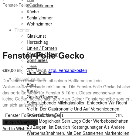
Fenster-Folie Gecko
Kinderzimmer
Küche
Schlafzimmer
Wohnzimmer
Themen
Glaskunst
Herzschlag
Linien / Formen
Fenster-Folie Gecko
Pflanzen / Natur
Spirituelles
Tiere
€
69,00
inkl. 19% MwSt.
zzgl. Versandkosten
Querformate
Geschäftsräume
Der kleine Gecko kann mit seinen Haftlamellen jede
Büro
Wolkenkratzerfassade erklimmen. Die Fenster-Folie Gecko ist also
Praxis
das perfekte Motiv für Fenster & Türen. Dieser wechselwarme
Gastro/Gewerbe
kleine Gecko möchte sich gerne an Deiner Fensterscheibe sonnen,
Selbstklebende Milchglasfolien Entdecken Wir Recht
um sich aufzuwärmen.
Viel In Der Gastronomie Und Auf Verschiedenen
Gewerblichen Glasflächen Und An Schaufenstern.
-
Fenster-Folie Gecko Menge
+
Diese Möglichkeit Sein Logo Oder Werbebotschaften
In den Warenkorb
Zu Zeigen, Ist Deutlich Kostengünstiger Als Andere
Add to Wishlist
Werbemaßnahmen. Mit Den Satinierten Markenfolien