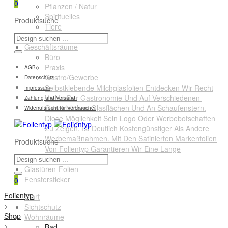
0
Pflanzen / Natur
Spirituelles
Produktsuche
Tiere
Querformate
Geschäftsräume
Büro
Praxis
AGB
Gastro/Gewerbe
Datenschutz
Selbstklebende Milchglasfolien Entdecken Wir Recht
Impressum
Viel In Der Gastronomie Und Auf Verschiedenen
Zahlung und Versand
Gewerblichen Glasflächen Und An Schaufenstern.
Widerrufsrecht für Verbraucher
Diese Möglichkeit Sein Logo Oder Werbebotschaften
Zu Zeigen, Ist Deutlich Kostengünstiger Als Andere
Werbemaßnahmen. Mit Den Satinierten Markenfolien
Produktsuche
Von Folientyp Garantieren Wir Eine Lange
Lebensdauer.
Glastüren-Folien
Fenstersticker
0
Folientyp
Start
>
Sichtschutz
Shop
Wohnräume
>
Bad