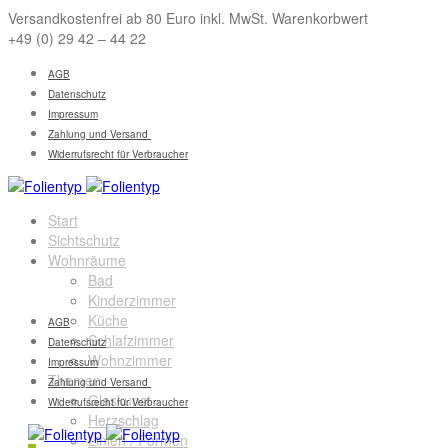
Versandkostenfrei ab 80 Euro inkl. MwSt. Warenkorbwert
+49 (0) 29 42 – 44 22
AGB
Datenschutz
Impressum
Zahlung und Versand
Widerrufsrecht für Verbraucher
Start
Sichtschutz
Wohnräume
Bad
Kinderzimmer
Küche
AGB
Schlafzimmer
Datenschutz
Wohnzimmer
Impressum
Themen
Zahlung und Versand
Glaskunst
Widerrufsrecht für Verbraucher
Herzschlag
Linien / Formen