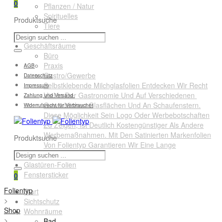
0
Pflanzen / Natur
Spirituelles
Produktsuche
Tiere
Querformate
Geschäftsräume
Büro
Praxis
AGB
Gastro/Gewerbe
Datenschutz
Selbstklebende Milchglasfolien Entdecken Wir Recht
Impressum
Viel In Der Gastronomie Und Auf Verschiedenen
Zahlung und Versand
Gewerblichen Glasflächen Und An Schaufenstern.
Widerrufsrecht für Verbraucher
Diese Möglichkeit Sein Logo Oder Werbebotschaften
Zu Zeigen, Ist Deutlich Kostengünstiger Als Andere
Werbemaßnahmen. Mit Den Satinierten Markenfolien
Produktsuche
Von Folientyp Garantieren Wir Eine Lange
Lebensdauer.
Glastüren-Folien
Fenstersticker
0
Folientyp
Start
>
Sichtschutz
Shop
Wohnräume
>
Bad