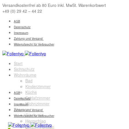
Versandkostenfrei ab 80 Euro inkl. MwSt. Warenkorbwert
+49 (0) 29 42 – 44 22
AGB
Datenschutz
Impressum
Zahlung und Versand
Widerrufsrecht für Verbraucher
Start
Sichtschutz
Wohnräume
Bad
Kinderzimmer
Küche
AGB
Schlafzimmer
Datenschutz
Wohnzimmer
Impressum
Themen
Zahlung und Versand
Glaskunst
Widerrufsrecht für Verbraucher
Herzschlag
Linien / Formen