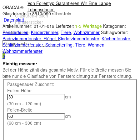
Von Folientyp Garantieren Wir Eine Lange
ORACAL®
Lebensdauer.
Glasdekorfolie 8510/090 silber-fein
Glastüren-Folien
Datenblatt
Fenstersticker
Artikelnummer:
01-01-019
Lieferzeit
1-3 Werktage
Kategorien:
Fensterfolien
,
Kinderzimmer
,
Tiere
,
Wohnzimmer
Schlagwörter:
Produktsuche
Badezimmerfenster
,
Flügel
,
Kinderzimmerfenster
,
Küchenfenster
,
Schlafzimmerfenster
,
Schmetterling
,
Tiere
,
Wohnen
,
Wohnzimmerfenster
0
Richtig messen:
Bei der Höhe zählt das gesamte Motiv. Für die Breite messen Sie
bitte nur die Glasfläche von Fensterdichtung zur Fensterdichtung.
Passgenauer Zuschnitt:
Folien-Höhe
cm
(30 cm - 120 cm)
Folien-Breite
cm
(60 cm - 300 cm)