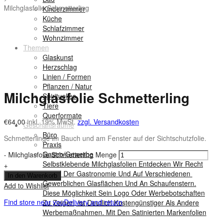
Milchglasfolie Schmetterling
Kinderzimmer
Küche
Schlafzimmer
Wohnzimmer
Themen
Glaskunst
Herzschlag
Linien / Formen
Pflanzen / Natur
Milchglasfolie Schmetterling
Spirituelles
Tiere
Querformate
€
64,00
inkl. 19% MwSt.
zzgl. Versandkosten
Geschäftsräume
Büro
Schmetterlinge im Bauch und am Fenster auf der Sichtschutzfolie.
Praxis
Gastro/Gewerbe
-
Milchglasfolie Schmetterling Menge
Selbstklebende Milchglasfolien Entdecken Wir Recht
+
Viel In Der Gastronomie Und Auf Verschiedenen
In den Warenkorb
Gewerblichen Glasflächen Und An Schaufenstern.
Add to Wishlist
Diese Möglichkeit Sein Logo Oder Werbebotschaften
Find store near you
Delivery and return
Zu Zeigen, Ist Deutlich Kostengünstiger Als Andere
Werbemaßnahmen. Mit Den Satinierten Markenfolien