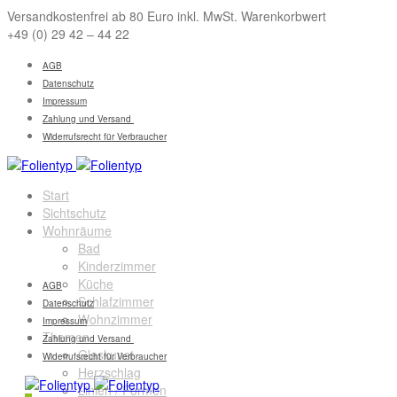
Versandkostenfrei ab 80 Euro inkl. MwSt. Warenkorbwert
+49 (0) 29 42 – 44 22
AGB
Datenschutz
Impressum
Zahlung und Versand
Widerrufsrecht für Verbraucher
Start
Sichtschutz
Wohnräume
Bad
Kinderzimmer
Küche
AGB
Schlafzimmer
Datenschutz
Wohnzimmer
Impressum
Themen
Zahlung und Versand
Glaskunst
Widerrufsrecht für Verbraucher
Herzschlag
Linien / Formen