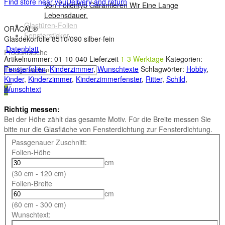
Find store near you
Delivery and return
Von Folientyp Garantieren Wir Eine Lange
Lebensdauer.
Glastüren-Folien
ORACAL®
Fenstersticker
Glasdekorfolie 8510/090 silber-fein
Datenblatt
Produktsuche
Artikelnummer:
01-10-040
Lieferzeit
1-3 Werktage
Kategorien:
Fensterfolien
,
Kinderzimmer
,
Wunschtexte
Schlagwörter:
Hobby
,
Kinder
,
Kinderzimmer
,
Kinderzimmerfenster
,
Ritter
,
Schild
,
Wunschtext
0
Richtig messen:
Bei der Höhe zählt das gesamte Motiv. Für die Breite messen Sie
bitte nur die Glasfläche von Fensterdichtung zur Fensterdichtung.
Passgenauer Zuschnitt:
Folien-Höhe
cm
(30 cm - 120 cm)
Folien-Breite
cm
(60 cm - 300 cm)
Wunschtext: