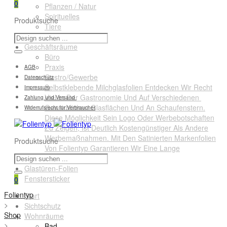
0
Pflanzen / Natur
Spirituelles
Produktsuche
Tiere
Querformate
Geschäftsräume
Büro
Praxis
AGB
Gastro/Gewerbe
Datenschutz
Selbstklebende Milchglasfolien Entdecken Wir Recht
Impressum
Viel In Der Gastronomie Und Auf Verschiedenen
Zahlung und Versand
Gewerblichen Glasflächen Und An Schaufenstern.
Widerrufsrecht für Verbraucher
Diese Möglichkeit Sein Logo Oder Werbebotschaften
Zu Zeigen, Ist Deutlich Kostengünstiger Als Andere
Werbemaßnahmen. Mit Den Satinierten Markenfolien
Produktsuche
Von Folientyp Garantieren Wir Eine Lange
Lebensdauer.
Glastüren-Folien
Fenstersticker
0
Folientyp
Start
>
Sichtschutz
Shop
Wohnräume
>
Bad