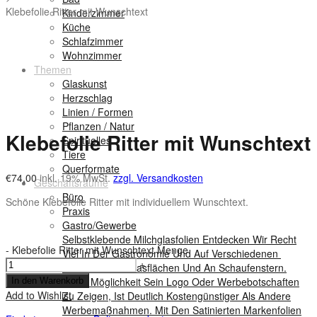
Klebefolie Ritter mit Wunschtext
Kinderzimmer
Küche
Schlafzimmer
Wohnzimmer
Themen
Glaskunst
Herzschlag
Linien / Formen
Pflanzen / Natur
Klebefolie Ritter mit Wunschtext
Spirituelles
Tiere
Querformate
€
74,00
inkl. 19% MwSt.
zzgl. Versandkosten
Geschäftsräume
Büro
Schöne Klebefolie Ritter mit individuellem Wunschtext.
Praxis
Gastro/Gewerbe
Selbstklebende Milchglasfolien Entdecken Wir Recht
-
Klebefolie Ritter mit Wunschtext Menge
Viel In Der Gastronomie Und Auf Verschiedenen
+
Gewerblichen Glasflächen Und An Schaufenstern.
Diese Möglichkeit Sein Logo Oder Werbebotschaften
In den Warenkorb
Add to Wishlist
Zu Zeigen, Ist Deutlich Kostengünstiger Als Andere
Werbemaßnahmen. Mit Den Satinierten Markenfolien