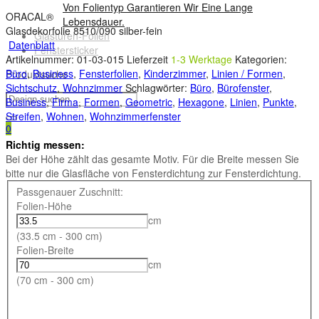
Von Folientyp Garantieren Wir Eine Lange
ORACAL®
Lebensdauer.
Glasdekorfolie 8510/090 silber-fein
Glastüren-Folien
Datenblatt
Fenstersticker
Artikelnummer:
01-03-015
Lieferzeit
1-3 Werktage
Kategorien:
Büro
,
Business
,
Fensterfolien
,
Kinderzimmer
,
Linien / Formen
,
Produktsuche
Sichtschutz
,
Wohnzimmer
Schlagwörter:
Büro
,
Bürofenster
,
Business
,
Firma
,
Formen
,
Geometric
,
Hexagone
,
Linien
,
Punkte
,
Streifen
,
Wohnen
,
Wohnzimmerfenster
0
Richtig messen:
Bei der Höhe zählt das gesamte Motiv. Für die Breite messen Sie
bitte nur die Glasfläche von Fensterdichtung zur Fensterdichtung.
Passgenauer Zuschnitt:
Folien-Höhe
cm
(33.5 cm - 300 cm)
Folien-Breite
cm
(70 cm - 300 cm)