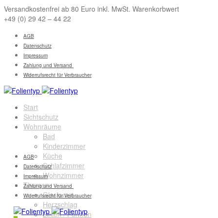
Versandkostenfrei ab 80 Euro inkl. MwSt. Warenkorbwert
+49 (0) 29 42 – 44 22
AGB
Datenschutz
Impressum
Zahlung und Versand
Widerrufsrecht für Verbraucher
Start
Sichtschutz
Wohnräume
Bad
Kinderzimmer
Küche
AGB
Schlafzimmer
Datenschutz
Wohnzimmer
Impressum
Themen
Zahlung und Versand
Glaskunst
Widerrufsrecht für Verbraucher
Herzschlag
Linien / Formen