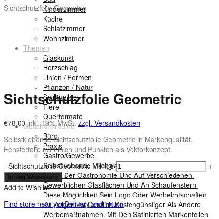
Sichtschutzfolie Geometric
Kinderzimmer
Küche
Schlafzimmer
Wohnzimmer
Themen
Glaskunst
Herzschlag
Linien / Formen
Pflanzen / Natur
Sichtschutzfolie Geometric
Spirituelles
Tiere
Querformate
€
78,00
inkl. 19% MwSt.
zzgl. Versandkosten
Geschäftsräume
Büro
Selbstklebende Sichtschutzfolie Geometric in Markenqualität.
Praxis
Fensterfolie mit Linien und Punkten als Vektorkonzept.
Gastro/Gewerbe
Selbstklebende Milchglasfolien Entdecken Wir Recht
-
Sichtschutzfolie Geometric Menge
+
Viel In Der Gastronomie Und Auf Verschiedenen
In den Warenkorb
Gewerblichen Glasflächen Und An Schaufenstern.
Add to Wishlist
Diese Möglichkeit Sein Logo Oder Werbebotschaften
Find store near you
Delivery and return
Zu Zeigen, Ist Deutlich Kostengünstiger Als Andere
Werbemaßnahmen. Mit Den Satinierten Markenfolien