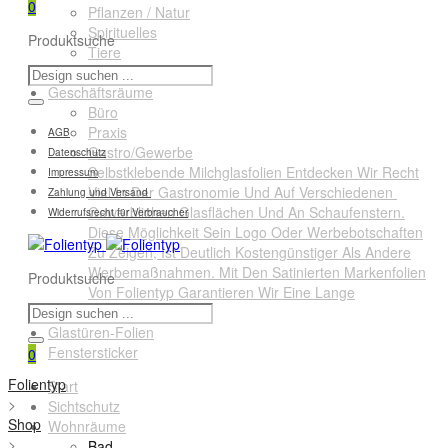
0
Pflanzen / Natur
Spirituelles
Produktsuche
Tiere
Querformate
Geschäftsräume
Büro
Praxis
AGB
Gastro/Gewerbe
Datenschutz
Selbstklebende Milchglasfolien Entdecken Wir Recht
Impressum
Viel In Der Gastronomie Und Auf Verschiedenen
Zahlung und Versand
Gewerblichen Glasflächen Und An Schaufenstern.
Widerrufsrecht für Verbraucher
Diese Möglichkeit Sein Logo Oder Werbebotschaften
Zu Zeigen, Ist Deutlich Kostengünstiger Als Andere
Werbemaßnahmen. Mit Den Satinierten Markenfolien
Produktsuche
Von Folientyp Garantieren Wir Eine Lange
Lebensdauer.
Glastüren-Folien
Fenstersticker
0
Folientyp
Start
>
Sichtschutz
Shop
Wohnräume
>
Bad