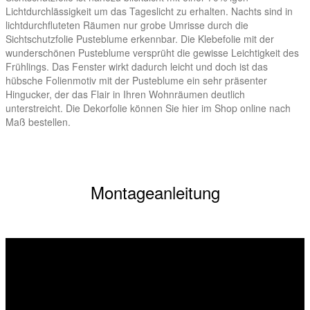
Lichtdurchlässigkeit um das Tageslicht zu erhalten. Nachts sind in
lichtdurchfluteten Räumen nur grobe Umrisse durch die
Sichtschutzfolie Pusteblume erkennbar. Die Klebefolie mit der
wunderschönen Pusteblume versprüht die gewisse Leichtigkeit des
Frühlings. Das Fenster wirkt dadurch leicht und doch ist das
hübsche Folienmotiv mit der Pusteblume ein sehr präsenter
Hingucker, der das Flair in Ihren Wohnräumen deutlich
unterstreicht. Die Dekorfolie können Sie hier im Shop online nach
Maß bestellen.
Montageanleitung