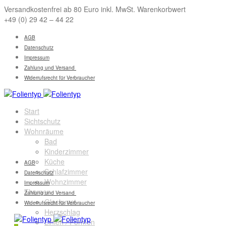
Versandkostenfrei ab 80 Euro inkl. MwSt. Warenkorbwert
+49 (0) 29 42 – 44 22
AGB
Datenschutz
Impressum
Zahlung und Versand
Widerrufsrecht für Verbraucher
Start
Sichtschutz
Wohnräume
Bad
Kinderzimmer
Küche
AGB
Schlafzimmer
Datenschutz
Wohnzimmer
Impressum
Themen
Zahlung und Versand
Glaskunst
Widerrufsrecht für Verbraucher
Herzschlag
Linien / Formen