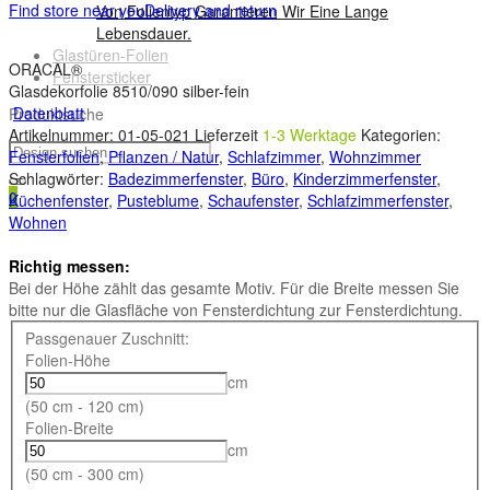
Find store near you
Delivery and return
Von Folientyp Garantieren Wir Eine Lange
Lebensdauer.
Glastüren-Folien
ORACAL®
Fenstersticker
Glasdekorfolie 8510/090 silber-fein
Datenblatt
Produktsuche
Artikelnummer:
01-05-021
Lieferzeit
1-3 Werktage
Kategorien:
Fensterfolien
,
Pflanzen / Natur
,
Schlafzimmer
,
Wohnzimmer
Schlagwörter:
Badezimmerfenster
,
Büro
,
Kinderzimmerfenster
,
0
Küchenfenster
,
Pusteblume
,
Schaufenster
,
Schlafzimmerfenster
,
Wohnen
Richtig messen:
Bei der Höhe zählt das gesamte Motiv. Für die Breite messen Sie
bitte nur die Glasfläche von Fensterdichtung zur Fensterdichtung.
Passgenauer Zuschnitt:
Folien-Höhe
cm
(50 cm - 120 cm)
Folien-Breite
cm
(50 cm - 300 cm)