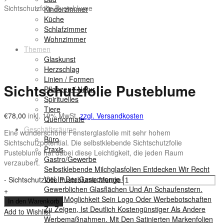
Sichtschutzfolie Pusteblume
Kinderzimmer
Küche
Schlafzimmer
Wohnzimmer
Themen
Glaskunst
Herzschlag
Linien / Formen
Sichtschutzfolie Pusteblume
Pflanzen / Natur
Spirituelles
Tiere
€
78,00
inkl. 19% MwSt.
zzgl. Versandkosten
Querformate
Geschäftsräume
Eine wunderschöne Fensterglasfolie mit sehr hohem
Büro
Sichtschutzpotential. Die selbstklebende Sichtschutzfolie
Praxis
Pusteblume hat dabei diese Leichtigkeit, die jeden Raum
Gastro/Gewerbe
verzaubert.
Selbstklebende Milchglasfolien Entdecken Wir Recht
Viel In Der Gastronomie Und Auf Verschiedenen
-
Sichtschutzfolie Pusteblume Menge
Gewerblichen Glasflächen Und An Schaufenstern.
+
Diese Möglichkeit Sein Logo Oder Werbebotschaften
In den Warenkorb
Zu Zeigen, Ist Deutlich Kostengünstiger Als Andere
Add to Wishlist
Werbemaßnahmen. Mit Den Satinierten Markenfolien