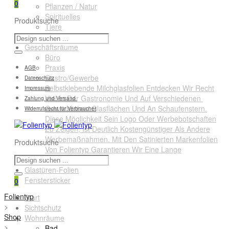
0
Pflanzen / Natur
Spirituelles
Produktsuche
Tiere
Querformate
Geschäftsräume
Büro
Praxis
AGB
Gastro/Gewerbe
Datenschutz
Selbstklebende Milchglasfolien Entdecken Wir Recht
Impressum
Viel In Der Gastronomie Und Auf Verschiedenen
Zahlung und Versand
Gewerblichen Glasflächen Und An Schaufenstern.
Widerrufsrecht für Verbraucher
Diese Möglichkeit Sein Logo Oder Werbebotschaften
Zu Zeigen, Ist Deutlich Kostengünstiger Als Andere
Werbemaßnahmen. Mit Den Satinierten Markenfolien
Produktsuche
Von Folientyp Garantieren Wir Eine Lange
Lebensdauer.
Glastüren-Folien
Fenstersticker
0
Folientyp
Start
>
Sichtschutz
Shop
Wohnräume
>
Bad