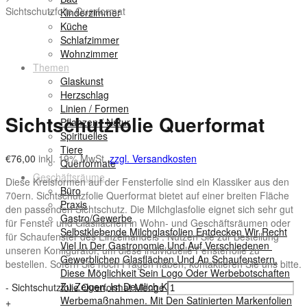
Sichtschutzfolie Querformat
Kinderzimmer
Küche
Schlafzimmer
Wohnzimmer
Themen
Glaskunst
Herzschlag
Linien / Formen
Sichtschutzfolie Querformat
Pflanzen / Natur
Spirituelles
Tiere
€
76,00
inkl. 19% MwSt.
zzgl. Versandkosten
Querformate
Geschäftsräume
Diese Kreisformen auf der Fensterfolie sind ein Klassiker aus den
Büro
70ern. Sichtschutzfolie Querformat bietet auf einer breiten Fläche
Praxis
den passenden Sichtschutz. Die Milchglasfolie eignet sich sehr gut
Gastro/Gewerbe
für Fenster und Glasflächen in Wohn- und Geschäftsräumen oder
Selbstklebende Milchglasfolien Entdecken Wir Recht
für Schaufenster des Einzelhandels . Nutzen Sie zur Bestellung
Viel In Der Gastronomie Und Auf Verschiedenen
unseren Konfigurator, um diese individuelle Fensterfolie zu
Gewerblichen Glasflächen Und An Schaufenstern.
bestellen. Sofern Sie noch Fragen haben, kontaktieren Sie uns bitte.
Diese Möglichkeit Sein Logo Oder Werbebotschaften
Zu Zeigen, Ist Deutlich Kostengünstiger Als Andere
-
Sichtschutzfolie Querformat Menge
Werbemaßnahmen. Mit Den Satinierten Markenfolien
+