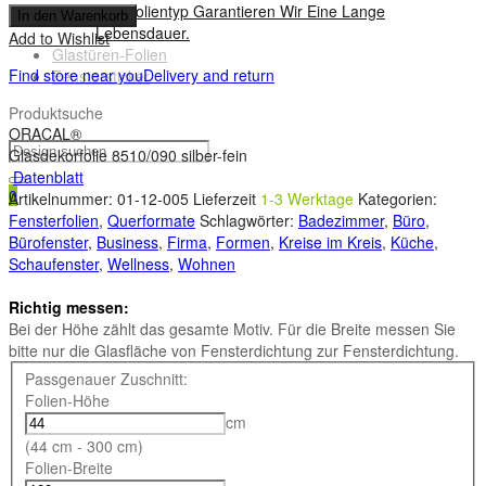
Von Folientyp Garantieren Wir Eine Lange
In den Warenkorb
Lebensdauer.
Add to Wishlist
Glastüren-Folien
Find store near you
Delivery and return
Fenstersticker
Produktsuche
ORACAL®
Glasdekorfolie 8510/090 silber-fein
Datenblatt
0
Artikelnummer:
01-12-005
Lieferzeit
1-3 Werktage
Kategorien:
Fensterfolien
,
Querformate
Schlagwörter:
Badezimmer
,
Büro
,
Bürofenster
,
Business
,
Firma
,
Formen
,
Kreise im Kreis
,
Küche
,
Schaufenster
,
Wellness
,
Wohnen
Richtig messen:
Bei der Höhe zählt das gesamte Motiv. Für die Breite messen Sie
bitte nur die Glasfläche von Fensterdichtung zur Fensterdichtung.
Passgenauer Zuschnitt:
Folien-Höhe
cm
(44 cm - 300 cm)
Folien-Breite