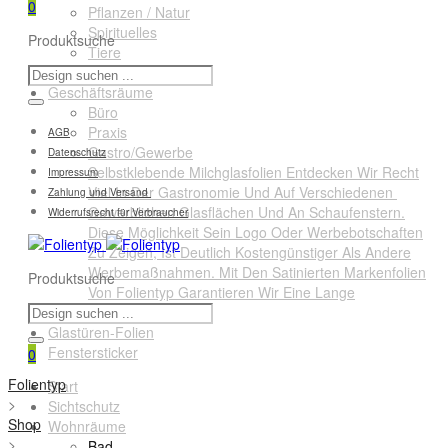
0
Pflanzen / Natur
Spirituelles
Produktsuche
Tiere
Querformate
Geschäftsräume
Büro
Praxis
AGB
Gastro/Gewerbe
Datenschutz
Selbstklebende Milchglasfolien Entdecken Wir Recht
Impressum
Viel In Der Gastronomie Und Auf Verschiedenen
Zahlung und Versand
Gewerblichen Glasflächen Und An Schaufenstern.
Widerrufsrecht für Verbraucher
Diese Möglichkeit Sein Logo Oder Werbebotschaften
Zu Zeigen, Ist Deutlich Kostengünstiger Als Andere
Werbemaßnahmen. Mit Den Satinierten Markenfolien
Produktsuche
Von Folientyp Garantieren Wir Eine Lange
Lebensdauer.
Glastüren-Folien
Fenstersticker
0
Folientyp
Start
>
Sichtschutz
Shop
Wohnräume
>
Bad