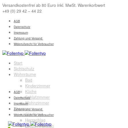
Versandkostenfrei ab 80 Euro inkl. MwSt. Warenkorbwert
+49 (0) 29 42 – 44 22
AGB
Datenschutz
Impressum
Zahlung und Versand
Widerrufsrecht für Verbraucher
Start
Sichtschutz
Wohnräume
Bad
Kinderzimmer
Küche
AGB
Schlafzimmer
Datenschutz
Wohnzimmer
Impressum
Themen
Zahlung und Versand
Glaskunst
Widerrufsrecht für Verbraucher
Herzschlag
Linien / Formen