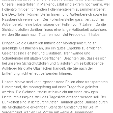
Unsere Fensterfolien in Markenqualität sind extrem hochwertig, weil
Folientyp mit den führenden Folienherstellern zusammenarbeitet.
Die Dekorfolien können Sie im Innen- und Außenbereich sowie im
Nassbereich verwenden. Der Folienhersteller garantiert auch im
Außenbereich eine Lebensdauer der Folien von 7 Jahren. Da die
Sichtschutzfolien darüberhinaus eine lange Haltbarkeit aufweisen,
werden Sie auch nach 7 Jahren noch viel Freude damit haben.
Bringen Sie die Glasfolien mithilfe der Montageanleitung an
gereinigte Glasflächen an, um ein gutes Ergebnis zu erreichen.
Geeignet sind Fenster und Glastüren, Trennwände und
Schaufenster mit glatten Oberflächen. Beachten Sie, dass es sich
bei unseren Sichtschutzfolien und Glasfolien um selbstklebende
Aufkleber für glatte Glasflächen handelt, die Sie nach der
Entfernung nicht erneut verwenden können.
Unsere Motive sind konturgeschnittene Folien ohne transparenten
Hintergrund, die montagefertig auf einer Trägerfolie geliefert
werden. Die Sichtschutzfolie ist blickdicht mit einer 70% igen
Lichtdurchlässigkeit, weil das Tageslicht erhalten werden soll. Bei
Dunkelheit sind in lichtdurchfluteten Räumen grobe Umrisse durch
die Milchglasfolie erkennbar. Steht der Sichtschutz für Sie im
Vordergrund, wählen Sie Motive mit wenig Aussparungen.