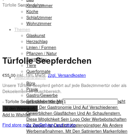
Türfolie Seepferdchen
Kinderzimmer
Küche
Schlafzimmer
Wohnzimmer
Themen
Glaskunst
Herzschlag
Linien / Formen
Pflanzen / Natur
Türfolie Seepferdchen
Spirituelles
Tiere
Querformate
€
55,00
inkl. 19% MwSt.
zzgl. Versandkosten
Geschäftsräume
Büro
Unsere Türfolie Seepferd gehört auf jede Badezimmertür oder als
Praxis
Dekoelement im Duschbereich.
Gastro/Gewerbe
Selbstklebende Milchglasfolien Entdecken Wir Recht
-
Türfolie Seepferdchen Menge
+
Viel In Der Gastronomie Und Auf Verschiedenen
In den Warenkorb
Gewerblichen Glasflächen Und An Schaufenstern.
Add to Wishlist
Diese Möglichkeit Sein Logo Oder Werbebotschaften
Find store near you
Delivery and return
Zu Zeigen, Ist Deutlich Kostengünstiger Als Andere
Werbemaßnahmen. Mit Den Satinierten Markenfolien