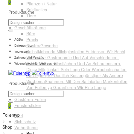
0
Pflanzen / Natur
Spirituelles
Produktsuche
Tiere
Querformate
Geschäftsräume
Büro
Praxis
AGB
Gastro/Gewerbe
Datenschutz
Selbstklebende Milchglasfolien Entdecken Wir Recht
Impressum
Viel In Der Gastronomie Und Auf Verschiedenen
Zahlung und Versand
Gewerblichen Glasflächen Und An Schaufenstern.
Widerrufsrecht für Verbraucher
Diese Möglichkeit Sein Logo Oder Werbebotschaften
Zu Zeigen, Ist Deutlich Kostengünstiger Als Andere
Werbemaßnahmen. Mit Den Satinierten Markenfolien
Produktsuche
Von Folientyp Garantieren Wir Eine Lange
Lebensdauer.
Glastüren-Folien
Fenstersticker
0
Folientyp
Start
>
Sichtschutz
Shop
Wohnräume
>
Bad