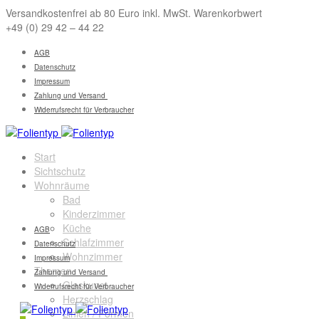
Versandkostenfrei ab 80 Euro inkl. MwSt. Warenkorbwert
+49 (0) 29 42 – 44 22
AGB
Datenschutz
Impressum
Zahlung und Versand
Widerrufsrecht für Verbraucher
Start
Sichtschutz
Wohnräume
Bad
Kinderzimmer
Küche
AGB
Schlafzimmer
Datenschutz
Wohnzimmer
Impressum
Themen
Zahlung und Versand
Glaskunst
Widerrufsrecht für Verbraucher
Herzschlag
Linien / Formen