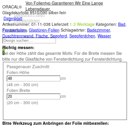
Von Folientyp Garantieren Wir Eine Lange
ORACAL®
Lebensdauer.
Glasdekorfolie 8510/090 silber-fein
Glastüren-Folien
Datenblatt
Fenstersticker
Artikelnummer:
01-11-038
Lieferzeit
1-3 Werktage
Kategorien:
Bad
,
Fensterfolien
,
Glastüren-Folien
Schlagwörter:
Badezimmer
,
Produktsuche
Duschtrennwand
,
Fische
,
Seepferd
,
Seepferdchen
,
Wasser
Richtig messen:
0
Bei der Höhe zählt das gesamte Motiv. Für die Breite messen Sie
bitte nur die Glasfläche von Fensterdichtung zur Fensterdichtung.
Passgenauer Zuschnitt:
Folien-Höhe
cm
(48 cm - 300 cm)
Folien-Breite
cm
(20 cm - 300 cm)
Bitte Werkzeug zum Anbringen der Folie mitbestellen: