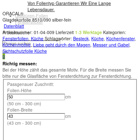
Von Folientyp Garantieren Wir Eine Lange
Lebensdauer.
ORACAL®
Glastüren-Folien
Glasdekorfolie 8510/090 silber-fein
Fenstersticker
Datenblatt
Artikelnummer:
01-04-009
Lieferzeit
1-3 Werktage
Kategorien:
Produktsuche
Fensterfolien
,
Küche
Schlagwörter:
Besteck
,
Küche
,
Küchenfenster
,
Küchenmotive
,
Liebe geht durch den Magen
,
Messer und Gabel
,
Sichtschutzfolie Küche
0
Richtig messen:
Bei der Höhe zählt das gesamte Motiv. Für die Breite messen Sie
bitte nur die Glasfläche von Fensterdichtung zur Fensterdichtung.
Passgenauer Zuschnitt:
Folien-Höhe
cm
(50 cm - 300 cm)
Folien-Breite
cm
(43 cm - 300 cm)