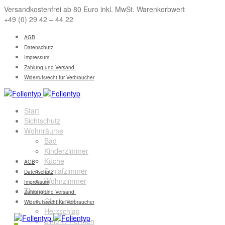
Versandkostenfrei ab 80 Euro inkl. MwSt. Warenkorbwert
+49 (0) 29 42 – 44 22
AGB
Datenschutz
Impressum
Zahlung und Versand
Widerrufsrecht für Verbraucher
Start
Sichtschutz
Wohnräume
Bad
Kinderzimmer
Küche
AGB
Schlafzimmer
Datenschutz
Wohnzimmer
Impressum
Themen
Zahlung und Versand
Glaskunst
Widerrufsrecht für Verbraucher
Herzschlag
Linien / Formen