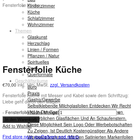
Fensterfolie Küche
Kinderzimmer
Küche
Schlafzimmer
Wohnzimmer
Themen
Glaskunst
Herzschlag
Linien / Formen
Pflanzen / Natur
Spirituelles
Fensterfolie Küche
Tiere
Querformate
Geschäftsräume
€
70,00
inkl. 19% MwSt.
zzgl. Versandkosten
Büro
Praxis
Fensterfolie Küche mit Messer und Kabel sowie dem Schriftzug:
Gastro/Gewerbe
Liebe geht durch den Magen.
Selbstklebende Milchglasfolien Entdecken Wir Recht
Viel In Der Gastronomie Und Auf Verschiedenen
-
Fensterfolie Küche Menge
+
Gewerblichen Glasflächen Und An Schaufenstern.
In den Warenkorb
Diese Möglichkeit Sein Logo Oder Werbebotschaften
Add to Wishlist
Zu Zeigen, Ist Deutlich Kostengünstiger Als Andere
Find store near you
Delivery and return
Werbemaßnahmen. Mit Den Satinierten Markenfolien