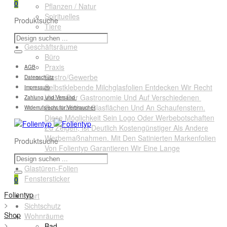
0
Pflanzen / Natur
Spirituelles
Produktsuche
Tiere
Querformate
Geschäftsräume
Büro
Praxis
AGB
Gastro/Gewerbe
Datenschutz
Selbstklebende Milchglasfolien Entdecken Wir Recht
Impressum
Viel In Der Gastronomie Und Auf Verschiedenen
Zahlung und Versand
Gewerblichen Glasflächen Und An Schaufenstern.
Widerrufsrecht für Verbraucher
Diese Möglichkeit Sein Logo Oder Werbebotschaften
Zu Zeigen, Ist Deutlich Kostengünstiger Als Andere
Werbemaßnahmen. Mit Den Satinierten Markenfolien
Produktsuche
Von Folientyp Garantieren Wir Eine Lange
Lebensdauer.
Glastüren-Folien
Fenstersticker
0
Folientyp
Start
>
Sichtschutz
Shop
Wohnräume
>
Bad