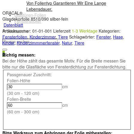
Von Folientyp Garantieren Wir Eine Lange
Lebensdauer.
ORACAL®
Glastüren-Folien
Glasdekorfolie 8510/090 silber-fein
Fenstersticker
Datenblatt
Artikelnummer:
01-01-001
Lieferzeit
1-3 Werktage
Kategorien:
Produktsuche
Fensterfolien
,
Kinderzimmer
,
Tiere
Schlagwörter:
Fenster
,
Hase
,
Kinder
,
Kinderzimmmerfenster
,
Natur
,
Tiere
0
Richtig messen:
Bei der Höhe zählt das gesamte Motiv. Für die Breite messen Sie
bitte nur die Glasfläche von Fensterdichtung zur Fensterdichtung.
Passgenauer Zuschnitt:
Folien-Höhe
cm
(30 cm - 120 cm)
Folien-Breite
cm
(60 cm - 300 cm)
Bitte Werkzeug zum Anbringen der Folie mitbestellen: