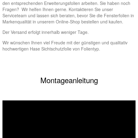
den entsprechenden Erweiterungsfolien arbeiten. Sie haben noch
Fragen? Wir helfen Ihnen gerne. Kontaktieren Sie unser
Serviceteam und lassen sich beraten, bevor Sie die Fensterfolien in
Markenqualität in unserem Online-Shop bestellen und kaufen.
Der Versand erfolgt innerhalb weniger Tage.
Wir wünschen Ihnen viel Freude mit der günstigen und qualitativ
hochwertigen Hase Sichtschutzfolie von Folientyp.
Montageanleitung