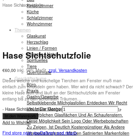
Hase Sichtschutzfolie
Kinderzimmer
Küche
Schlafzimmer
Wohnzimmer
Themen
Glaskunst
Herzschlag
Linien / Formen
Hase Sichtschutzfolie
Pflanzen / Natur
Spirituelles
Tiere
€
60,00
inkl. 19% MwSt.
zzgl. Versandkosten
Querformate
Geschäftsräume
Dieses weiche und kuschelige Tierchen am Fenster muß man
Büro
einfach zum Knuddeln gern haben. Wer wird da nicht schwach? Der
Praxis
kleine Hase läuft und läuft an der Sichtschutzfolie am Fenster
Gastro/Gewerbe
entlang bis zu den schönsten Träumen…
Selbstklebende Milchglasfolien Entdecken Wir Recht
Viel In Der Gastronomie Und Auf Verschiedenen
-
Hase Sichtschutzfolie Menge
+
Gewerblichen Glasflächen Und An Schaufenstern.
In den Warenkorb
Diese Möglichkeit Sein Logo Oder Werbebotschaften
Add to Wishlist
Zu Zeigen, Ist Deutlich Kostengünstiger Als Andere
Find store near you
Delivery and return
Werbemaßnahmen. Mit Den Satinierten Markenfolien