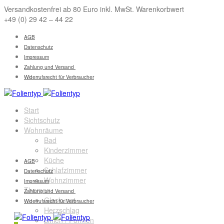
Versandkostenfrei ab 80 Euro inkl. MwSt. Warenkorbwert
+49 (0) 29 42 – 44 22
AGB
Datenschutz
Impressum
Zahlung und Versand
Widerrufsrecht für Verbraucher
Start
Sichtschutz
Wohnräume
Bad
Kinderzimmer
Küche
AGB
Schlafzimmer
Datenschutz
Wohnzimmer
Impressum
Themen
Zahlung und Versand
Glaskunst
Widerrufsrecht für Verbraucher
Herzschlag
Linien / Formen