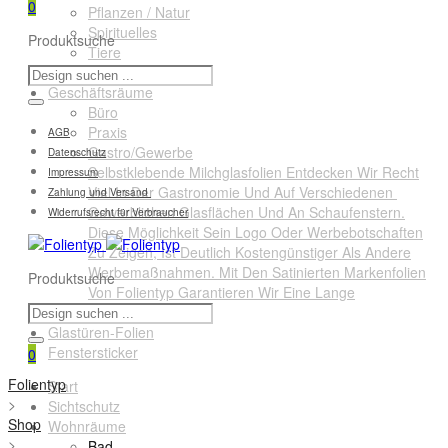
0
Pflanzen / Natur
Spirituelles
Produktsuche
Tiere
Querformate
Geschäftsräume
Büro
Praxis
AGB
Gastro/Gewerbe
Datenschutz
Selbstklebende Milchglasfolien Entdecken Wir Recht
Impressum
Viel In Der Gastronomie Und Auf Verschiedenen
Zahlung und Versand
Gewerblichen Glasflächen Und An Schaufenstern.
Widerrufsrecht für Verbraucher
Diese Möglichkeit Sein Logo Oder Werbebotschaften
Zu Zeigen, Ist Deutlich Kostengünstiger Als Andere
Werbemaßnahmen. Mit Den Satinierten Markenfolien
Produktsuche
Von Folientyp Garantieren Wir Eine Lange
Lebensdauer.
Glastüren-Folien
Fenstersticker
0
Folientyp
Start
>
Sichtschutz
Shop
Wohnräume
>
Bad