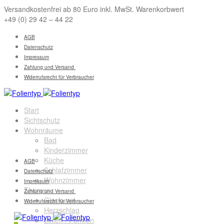
Versandkostenfrei ab 80 Euro inkl. MwSt. Warenkorbwert
+49 (0) 29 42 – 44 22
AGB
Datenschutz
Impressum
Zahlung und Versand
Widerrufsrecht für Verbraucher
Start
Sichtschutz
Wohnräume
Bad
Kinderzimmer
Küche
AGB
Schlafzimmer
Datenschutz
Wohnzimmer
Impressum
Themen
Zahlung und Versand
Glaskunst
Widerrufsrecht für Verbraucher
Herzschlag
Linien / Formen