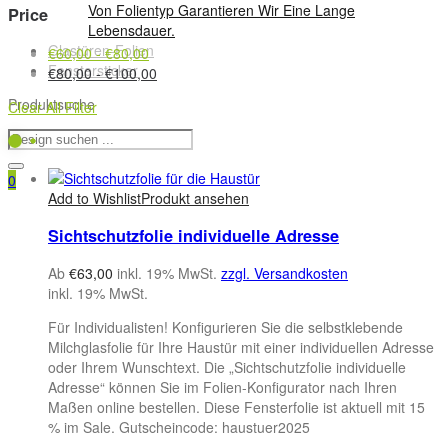
Von Folientyp Garantieren Wir Eine Lange
Price
Lebensdauer.
Glastüren-Folien
€
60,00
-
€
80,00
Fenstersticker
€
80,00
-
€
100,00
Produktsuche
Clear All Filter
0
Add to Wishlist
Produkt ansehen
Sichtschutzfolie individuelle Adresse
Ab
€
63,00
inkl. 19% MwSt.
zzgl. Versandkosten
inkl. 19% MwSt.
Für Individualisten! Konfigurieren Sie die selbstklebende
Milchglasfolie für Ihre Haustür mit einer individuellen Adresse
oder Ihrem Wunschtext. Die „Sichtschutzfolie individuelle
Adresse“ können Sie im Folien-Konfigurator nach Ihren
Maßen online bestellen. Diese Fensterfolie ist aktuell mit 15
% im Sale. Gutscheincode: haustuer2025