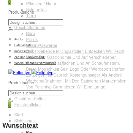
0
Pflanzen / Natur
Spirituelles
Produktsuche
Tiere
Querformate
Geschäftsräume
Büro
Praxis
AGB
Gastro/Gewerbe
Datenschutz
Selbstklebende Milchglasfolien Entdecken Wir Recht
Impressum
Viel In Der Gastronomie Und Auf Verschiedenen
Zahlung und Versand
Gewerblichen Glasflächen Und An Schaufenstern.
Widerrufsrecht für Verbraucher
Diese Möglichkeit Sein Logo Oder Werbebotschaften
Zu Zeigen, Ist Deutlich Kostengünstiger Als Andere
Werbemaßnahmen. Mit Den Satinierten Markenfolien
Produktsuche
Von Folientyp Garantieren Wir Eine Lange
Lebensdauer.
Glastüren-Folien
Fenstersticker
0
Start
Sichtschutz
Wunschtext
Wohnräume
Bad