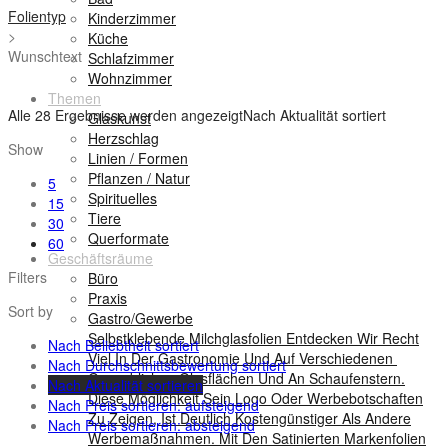
Folientyp
Kinderzimmer
>
Küche
Wunschtext
Schlafzimmer
Wohnzimmer
Themen
Alle 28 Ergebnisse werden angezeigt
Nach Aktualität sortiert
Glaskunst
Herzschlag
Show
Linien / Formen
Pflanzen / Natur
5
Spirituelles
15
Tiere
30
Querformate
60
Geschäftsräume
Filters
Büro
Praxis
Sort by
Gastro/Gewerbe
Selbstklebende Milchglasfolien Entdecken Wir Recht
Nach Beliebtheit sortiert
Viel In Der Gastronomie Und Auf Verschiedenen
Nach Durchschnittsbewertung sortiert
Gewerblichen Glasflächen Und An Schaufenstern.
Nach Aktualität sortieren
Diese Möglichkeit Sein Logo Oder Werbebotschaften
Nach Preis sortieren: aufsteigend
Zu Zeigen, Ist Deutlich Kostengünstiger Als Andere
Nach Preis sortieren: absteigend
Werbemaßnahmen. Mit Den Satinierten Markenfolien